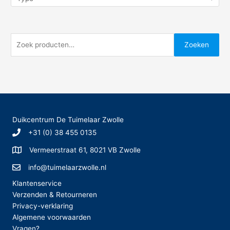
Z
Zoeken
o
e
k
e
n
Duikcentrum De Tuimelaar Zwolle
n
+31 (0) 38 455 0135
a
Vermeerstraat 61, 8021 VB Zwolle
a
r
info@tuimelaarzwolle.nl
:
Klantenservice
Verzenden & Retourneren
Privacy-verklaring
Algemene voorwaarden
Vragen?