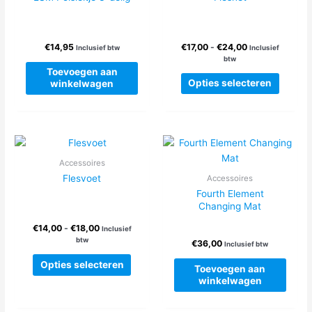
gekozen
worden
op
Prijsklasse:
€
14,95
€
17,00
-
€
24,00
Inclusief btw
Inclusief
de
€17,00
btw
productpagina
tot
Toevoegen aan
Dit
€24,00
Opties selecteren
winkelwagen
produc
heeft
meerde
variatie
Deze
Accessoires
optie
Flesvoet
Accessoires
kan
Fourth Element
gekoze
Changing Mat
worden
Prijsklasse:
op
€
14,00
-
€
18,00
Inclusief
€14,00
btw
de
€
36,00
Inclusief btw
tot
Dit
produc
€18,00
Opties selecteren
Toevoegen aan
product
winkelwagen
heeft
meerdere