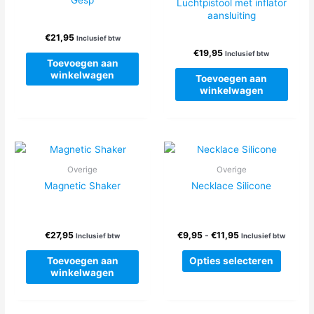
Gesp
Luchtpistool met inflator
aansluiting
€
21,95
Inclusief btw
€
19,95
Inclusief btw
Toevoegen aan
winkelwagen
Toevoegen aan
winkelwagen
Overige
Overige
Magnetic Shaker
Necklace Silicone
Prijsklasse:
€
27,95
€
9,95
-
€
11,95
Inclusief btw
Inclusief btw
€9,95
Dit
tot
Toevoegen aan
Opties selecteren
produc
€11,95
winkelwagen
heeft
meerde