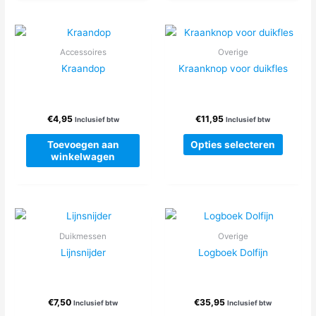
Accessoires
Overige
Kraandop
Kraanknop voor duikfles
€
4,95
€
11,95
Inclusief btw
Inclusief btw
Dit
Toevoegen aan
Opties selecteren
produc
winkelwagen
heeft
meerde
variatie
Deze
optie
Duikmessen
Overige
kan
Lijnsnijder
Logboek Dolfijn
gekoze
worden
op
€
7,50
€
35,95
Inclusief btw
Inclusief btw
de