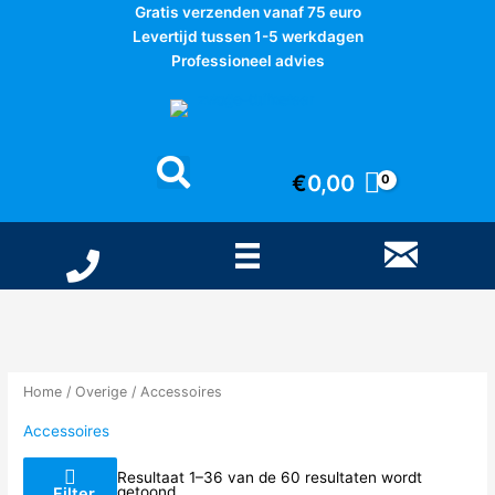
Ga
Gratis verzenden vanaf 75 euro
naar
Levertijd tussen 1-5 werkdagen
de
Professioneel advies
inhoud
€
0,00
Home
/
Overige
/ Accessoires
Accessoires
Resultaat 1–36 van de 60 resultaten wordt
getoond
Filter