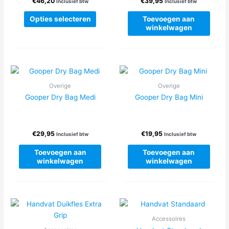
€
46,20
€
39,95
de
Inclusief btw
Inclusief btw
productpagina
Dit
Opties selecteren
Toevoegen aan
product
winkelwagen
heeft
meerdere
variaties.
Deze
optie
Overige
Overige
kan
Gooper Dry Bag Medi
Gooper Dry Bag Mini
gekozen
worden
op
€
29,95
€
19,95
Inclusief btw
Inclusief btw
de
productpagina
Toevoegen aan
Toevoegen aan
winkelwagen
winkelwagen
Accessoires