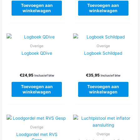
produc
Toevoegen aan
Toevoegen aan
winkelwagen
winkelwagen
Overige
Overige
Logboek QDive
Logboek Schildpad
€
24,95
€
35,95
Inclusief btw
Inclusief btw
Toevoegen aan
Toevoegen aan
winkelwagen
winkelwagen
Overige
Loodgordel met RVS
Overige