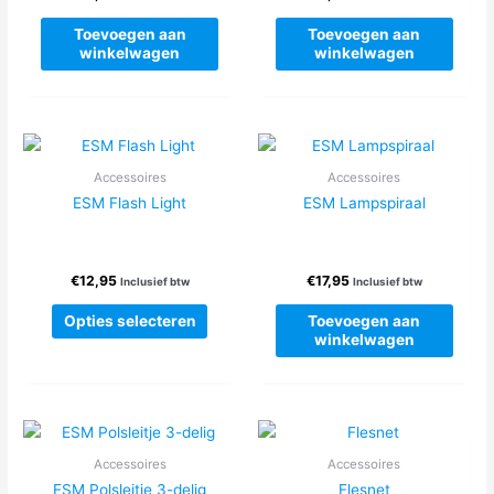
Toevoegen aan
Toevoegen aan
winkelwagen
winkelwagen
Accessoires
Accessoires
ESM Flash Light
ESM Lampspiraal
€
12,95
€
17,95
Inclusief btw
Inclusief btw
Dit
Opties selecteren
Toevoegen aan
product
winkelwagen
heeft
meerdere
variaties.
Deze
optie
Accessoires
Accessoires
kan
ESM Polsleitje 3-delig
Flesnet