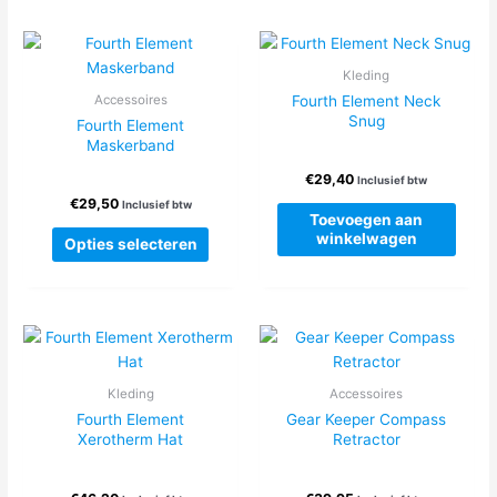
variaties.
Deze
optie
Kleding
kan
Fourth Element Neck
Accessoires
gekozen
Snug
Fourth Element
worden
Maskerband
op
de
€
29,40
Inclusief btw
productpagina
€
29,50
Inclusief btw
Toevoegen aan
Dit
winkelwagen
Opties selecteren
product
heeft
meerdere
variaties.
Deze
optie
Kleding
Accessoires
kan
Fourth Element
Gear Keeper Compass
gekozen
Xerotherm Hat
Retractor
worden
op