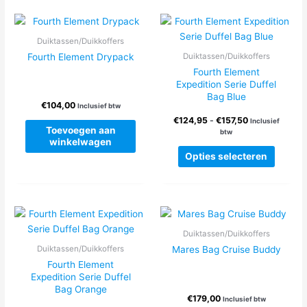
variatie
Deze
optie
Duiktassen/Duikkoffers
kan
Fourth Element Drypack
Duiktassen/Duikkoffers
gekoze
Fourth Element
worden
Expedition Serie Duffel
op
Bag Blue
de
€
104,00
Inclusief btw
Prijsklasse:
produc
€
124,95
-
€
157,50
Inclusief
Toevoegen aan
€124,95
btw
winkelwagen
tot
Dit
€157,50
Opties selecteren
produc
heeft
meerde
variatie
Deze
Duiktassen/Duikkoffers
optie
Mares Bag Cruise Buddy
Duiktassen/Duikkoffers
kan
Fourth Element
gekoze
Expedition Serie Duffel
worden
Bag Orange
€
179,00
op
Inclusief btw