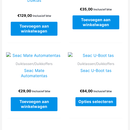
Duiktas
€
35,00
Inclusief btw
€
129,00
Inclusief btw
Toevoegen aan
winkelwagen
Toevoegen aan
winkelwagen
Duiktassen/Duikkoffers
Duiktassen/Duikkoffers
Seac Mate
Seac U-Boot tas
Automatentas
€
29,00
€
84,00
Inclusief btw
Inclusief btw
Dit
Toevoegen aan
Opties selecteren
produc
winkelwagen
heeft
meerde
variatie