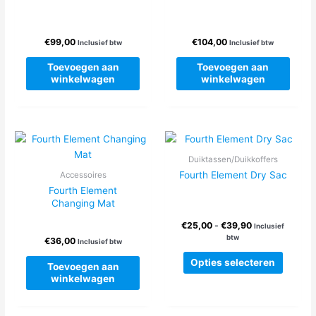
€
99,00
€
104,00
Inclusief btw
Inclusief btw
Toevoegen aan
Toevoegen aan
winkelwagen
winkelwagen
Duiktassen/Duikkoffers
Fourth Element Dry Sac
Accessoires
Fourth Element
Changing Mat
Prijsklasse:
€
25,00
-
€
39,90
Inclusief
€25,00
btw
€
36,00
Inclusief btw
tot
Dit
€39,90
Opties selecteren
Toevoegen aan
produc
winkelwagen
heeft
meerde