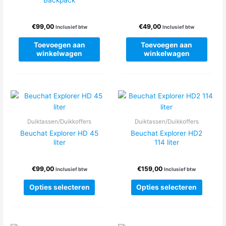
€
99,00
€
49,00
Inclusief btw
Inclusief btw
Toevoegen aan
Toevoegen aan
winkelwagen
winkelwagen
Duiktassen/Duikkoffers
Duiktassen/Duikkoffers
Beuchat Explorer HD 45
Beuchat Explorer HD2
liter
114 liter
€
99,00
€
159,00
Inclusief btw
Inclusief btw
Dit
Dit
Opties selecteren
Opties selecteren
product
produc
heeft
heeft
meerdere
meerde
variaties.
variatie