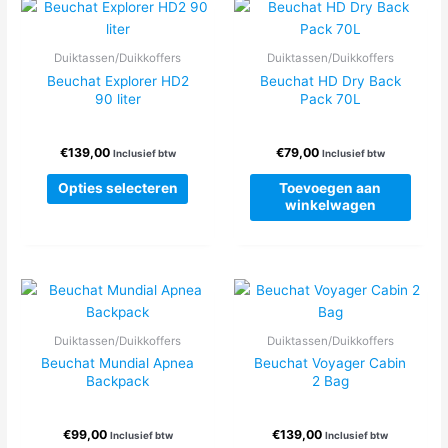
Deze
Deze
optie
optie
Duiktassen/Duikkoffers
Duiktassen/Duikkoffers
kan
kan
Beuchat Explorer HD2
Beuchat HD Dry Back
gekozen
gekoze
90 liter
Pack 70L
worden
worden
op
op
€
139,00
€
79,00
de
de
Inclusief btw
Inclusief btw
productpagina
produc
Dit
Opties selecteren
Toevoegen aan
product
winkelwagen
heeft
meerdere
variaties.
Deze
optie
kan
Duiktassen/Duikkoffers
Duiktassen/Duikkoffers
gekozen
Beuchat Mundial Apnea
Beuchat Voyager Cabin
worden
Backpack
2 Bag
op
de
€
99,00
€
139,00
Inclusief btw
Inclusief btw
productpagina