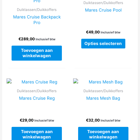
Duiktassen/Duikkoffers
gekozen
Mares Cruise Pool
Duiktassen/Duikkoffers
worden
Mares Cruise Backpack
op
Pro
de
€
49,00
Inclusief btw
productpagina
€
289,00
Inclusief btw
Dit
Opties selecteren
produc
Toevoegen aan
heeft
winkelwagen
meerde
variatie
Deze
optie
kan
Duiktassen/Duikkoffers
Duiktassen/Duikkoffers
gekoze
Mares Cruise Reg
Mares Mesh Bag
worden
op
de
€
29,00
€
32,00
Inclusief btw
Inclusief btw
produc
Toevoegen aan
Toevoegen aan
winkelwagen
winkelwagen