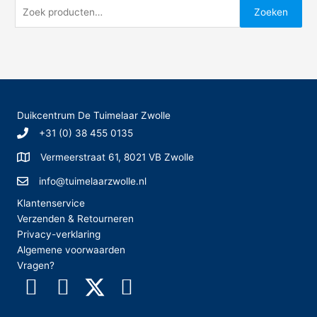
Z
Zoeken
o
e
k
e
n
Duikcentrum De Tuimelaar Zwolle
n
+31 (0) 38 455 0135
a
Vermeerstraat 61, 8021 VB Zwolle
a
r
info@tuimelaarzwolle.nl
:
Klantenservice
Verzenden & Retourneren
Privacy-verklaring
Algemene voorwaarden
Vragen?