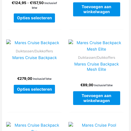
Prijsklasse:
€
124,95
-
€
157,50
de
Inclusief
Toevoegen aan
€124,95
btw
produc
winkelwagen
tot
Dit
€157,50
Opties selecteren
product
heeft
meerdere
variaties.
Deze
Duiktassen/Duikkoffers
optie
Mares Cruise Backpack
Duiktassen/Duikkoffers
kan
Mares Cruise Backpack
gekozen
Mesh Elite
worden
€
279,00
op
Inclusief btw
€
89,00
de
Inclusief btw
Dit
Opties selecteren
productpagina
product
Toevoegen aan
heeft
winkelwagen
meerdere
variaties.
Deze
optie
kan