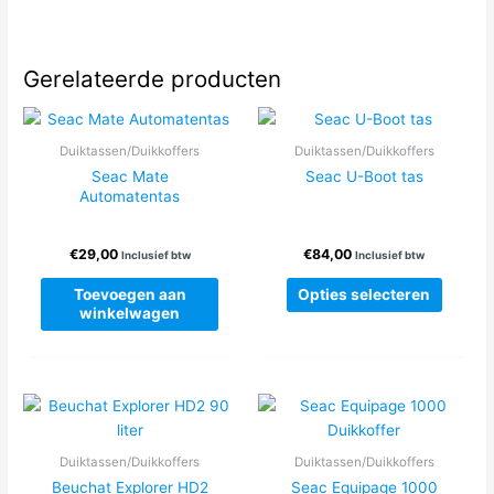
Gerelateerde producten
Duiktassen/Duikkoffers
Duiktassen/Duikkoffers
Seac Mate
Seac U-Boot tas
Automatentas
€
29,00
€
84,00
Inclusief btw
Inclusief btw
Dit
Toevoegen aan
Opties selecteren
produc
winkelwagen
heeft
meerde
variatie
Deze
optie
kan
Duiktassen/Duikkoffers
Duiktassen/Duikkoffers
gekoze
Beuchat Explorer HD2
Seac Equipage 1000