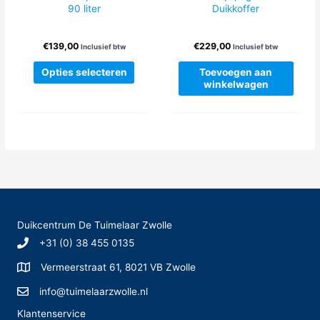
worden
90 liter
Duikkoffer
op
de
€
139,00
€
229,00
Inclusief btw
Inclusief btw
produc
Dit
Opties selecteren
Toevoegen aan
product
winkelwagen
heeft
meerdere
variaties.
Deze
optie
kan
gekozen
worden
op
Duikcentrum De Tuimelaar Zwolle
de
+31 (0) 38 455 0135
productpagina
Vermeerstraat 61, 8021 VB Zwolle
info@tuimelaarzwolle.nl
Klantenservice