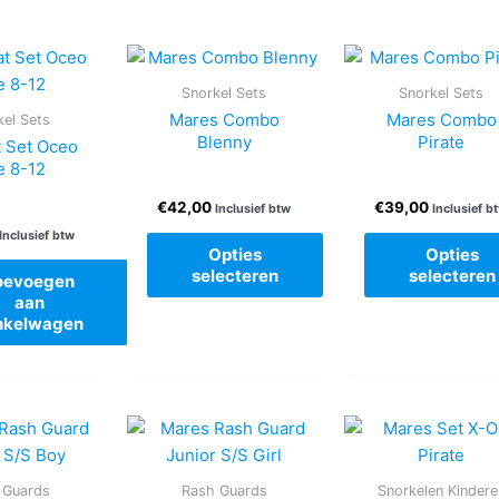
Snorkel Sets
Snorkel Sets
Mares Combo
Mares Combo
kel Sets
Blenny
Pirate
 Set Oceo
e 8-12
€
42,00
€
39,00
Inclusief btw
Inclusief b
Inclusief btw
Opties
Opties
selecteren
selecteren
oevoegen
aan
Dit
Dit
nkelwagen
product
produc
heeft
heeft
meerdere
meerde
variaties.
variatie
Deze
Deze
optie
optie
 Guards
Rash Guards
Snorkelen Kindere