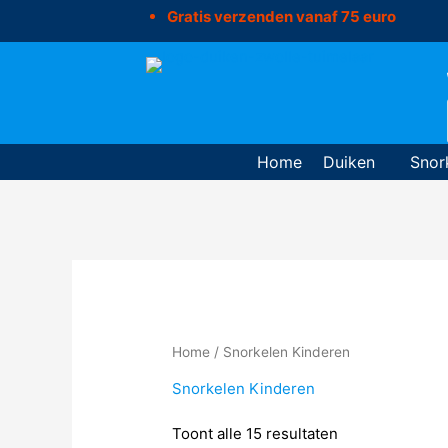
Ga
Gratis verzenden vanaf 75 euro
naar
de
inhoud
Home
Duiken
Snor
Home
/ Snorkelen Kinderen
Snorkelen Kinderen
Toont alle 15 resultaten