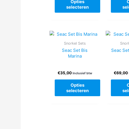
Opties
de
selecteren
se
productpagina
Dit
product
heeft
meerdere
Snorkel Sets
Snor
variaties.
Seac Set Bis
Seac Set
Deze
Marina
optie
kan
gekozen
€
35,00
€
69,00
Inclusief btw
worden
Opties
op
selecteren
se
de
productpagina
Dit
product
heeft
meerdere