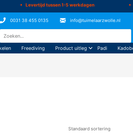
Levertijd tussen 1-5 werkdagen
0031 38 455 0135
info@tuimelaarzwolle.nl
kelen
Freediving
Product uitleg
Padi
Kadob