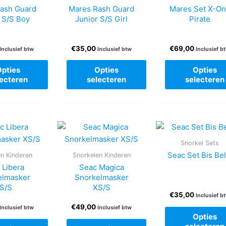
kan
kan
ash Guard
Mares Rash Guard
Mares Set X-O
gekozen
gekoze
 S/S Boy
Junior S/S Girl
Pirate
worden
worde
op
op
€
35,00
€
69,00
Inclusief btw
Inclusief btw
Inclusief b
de
de
productpagina
produc
Opties
Opties
Opties
lecteren
selecteren
selecteren
Dit
Dit
Dit
product
product
produc
heeft
heeft
heeft
meerdere
meerdere
meerde
Snorkel Sets
variaties.
variaties.
variatie
Seac Set Bis Bel
en Kinderen
Snorkelen Kinderen
Deze
Deze
Deze
 Libera
Seac Magica
optie
optie
optie
elmasker
Snorkelmasker
kan
kan
kan
S/S
XS/S
gekozen
gekozen
gekoze
€
35,00
Inclusief b
worden
worden
worde
€
49,00
Inclusief btw
Inclusief btw
Opties
op
op
op