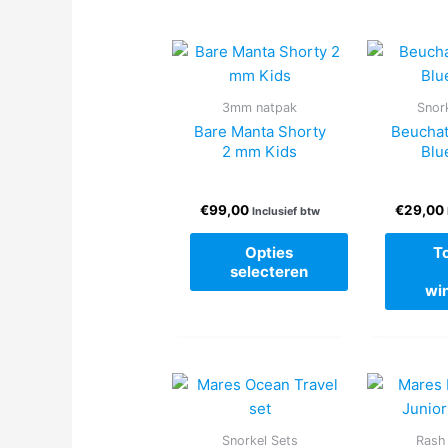
3mm natpak
Snor
Bare Manta Shorty
Beuchat
2 mm Kids
Blu
€
99,00
€
29,00
Inclusief btw
Opties
T
selecteren
wi
Dit
product
heeft
meerdere
variaties.
Deze
Snorkel Sets
Rash