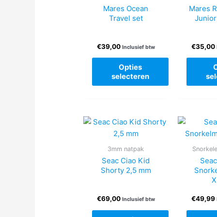
optie
Mares Ocean
Mares R
kan
Travel set
Junior
gekozen
worden
€
39,00
€
35,00
Inclusief btw
op
de
Opties
productpagina
selecteren
se
Dit
product
heeft
meerdere
variaties.
3mm natpak
Snorkel
Deze
Seac Ciao Kid
Seac
optie
Shorty 2,5 mm
Snork
kan
X
gekozen
worden
€
69,00
€
49,99
Inclusief btw
op