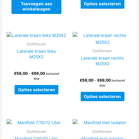
Dit
Toevoegen aan
Opties selecteren
produc
winkelwagen
heeft
meerde
variatie
Deze
optie
Duikflessen
kan
Laterale kraan links
Duikflessen
gekoze
M25X2
Laterale kraan rechts
worden
M25X2
op
Prijsklasse:
€
59,00
-
€
69,00
Inclusief
de
€59,00
btw
Prijsklasse:
€
59,00
-
€
69,00
Inclusief
produc
tot
€59,00
btw
Dit
€69,00
Opties selecteren
tot
product
Dit
€69,00
Opties selecteren
heeft
produc
meerdere
heeft
variaties.
meerde
Deze
variatie
optie
Deze
Duikflessen
Duikflessen
kan
optie
Manifold 7/10/12 Liter
Manifold met Isolator