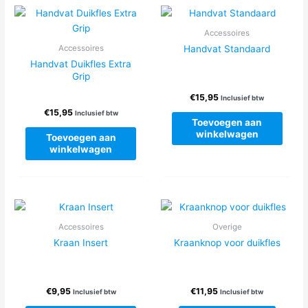
variaties.
variatie
Deze
Deze
Accessoires
optie
optie
Handvat Standaard
Accessoires
kan
kan
Handvat Duikfles Extra
gekozen
gekoze
Grip
worden
worden
€
15,95
op
op
Inclusief btw
€
15,95
de
de
Inclusief btw
Toevoegen aan
productpagina
produc
winkelwagen
Toevoegen aan
winkelwagen
Accessoires
Overige
Kraan Insert
Kraanknop voor duikfles
€
9,95
€
11,95
Inclusief btw
Inclusief btw