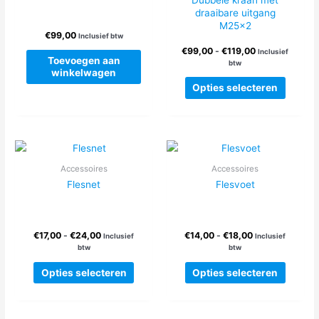
Dubbele kraan met
draaibare uitgang
M25x2
€
99,00
Inclusief btw
Prijsklasse:
€
99,00
-
€
119,00
Inclusief
Toevoegen aan
€99,00
btw
winkelwagen
tot
Dit
€119,00
Opties selecteren
produc
heeft
meerde
variatie
Deze
Accessoires
Accessoires
optie
Flesnet
Flesvoet
kan
gekoze
worden
Prijsklasse:
Prijsklasse:
€
17,00
-
€
24,00
€
14,00
-
€
18,00
op
Inclusief
Inclusief
€17,00
€14,00
btw
btw
de
tot
tot
Dit
Dit
produc
€24,00
€18,00
Opties selecteren
Opties selecteren
product
produc
heeft
heeft
meerdere
meerde