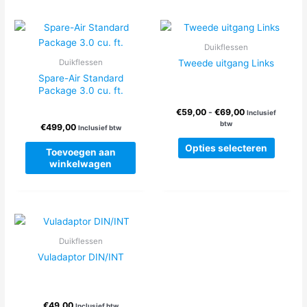
variaties.
meerde
Deze
variatie
optie
Deze
Duikflessen
kan
optie
Tweede uitgang Links
Duikflessen
gekozen
kan
Spare-Air Standard
worden
gekoze
Package 3.0 cu. ft.
op
worden
Prijsklasse:
€
59,00
-
€
69,00
de
op
Inclusief
€59,00
btw
€
499,00
productpagina
de
Inclusief btw
tot
Dit
produc
€69,00
Opties selecteren
Toevoegen aan
produc
winkelwagen
heeft
meerde
variatie
Deze
optie
Duikflessen
kan
Vuladaptor DIN/INT
gekoze
worden
op
de
€
49,00
Inclusief btw