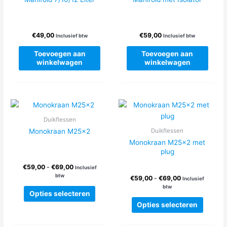
gekozen
kan
worden
gekoze
op
worden
€
49,00
€
59,00
de
op
Inclusief btw
Inclusief btw
productpagina
de
Toevoegen aan
Toevoegen aan
produc
winkelwagen
winkelwagen
Duikflessen
Monokraan M25x2
Duikflessen
Monokraan M25x2 met
plug
Prijsklasse:
€
59,00
-
€
69,00
Inclusief
€59,00
btw
Prijsklasse:
€
59,00
-
€
69,00
Inclusief
tot
€59,00
btw
Dit
€69,00
Opties selecteren
tot
product
Dit
€69,00
Opties selecteren
heeft
produc
meerdere
heeft