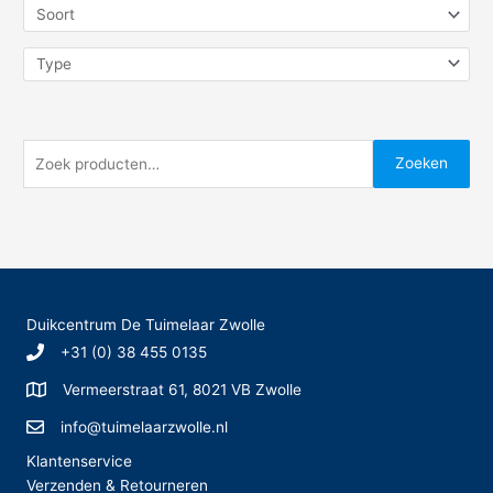
Z
Zoeken
o
e
k
e
n
Duikcentrum De Tuimelaar Zwolle
n
+31 (0) 38 455 0135
a
Vermeerstraat 61, 8021 VB Zwolle
a
r
info@tuimelaarzwolle.nl
:
Klantenservice
Verzenden & Retourneren