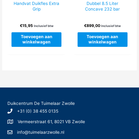
Handvat Duikfles Extra
Dubbel 8.5 Liter
Grip
Concave 232 bar
€
15,95
€
899,00
Inclusief btw
Inclusief btw
Toevoegen aan
Toevoegen aan
winkelwagen
winkelwagen
Duikcentrum De Tuimelaar Zwolle
+31 (0) 38 455 0135
Vermeerstraat 61, 8021 VB Zwolle
info@tuimelaarzwolle.nl