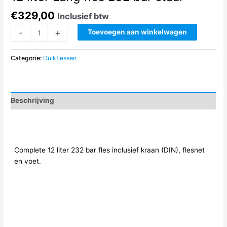
€
329,00
Inclusief btw
12
-
+
Toevoegen aan winkelwagen
liter
Lang
Categorie:
Duikflessen
fles
232
bar
staal
Beschrijving
aantal
Complete 12 liter 232 bar fles inclusief kraan (DIN), flesnet
en voet.