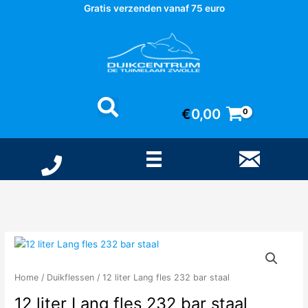
Ga
Gratis verzenden vanaf 75 euro
naar
Levertijd tussen 1-5 werkdagen
de
Professioneel advies
inhoud
€
0,00
Home
/
Duikflessen
/ 12 liter Lang fles 232 bar staal
12 liter Lang fles 232 bar staal