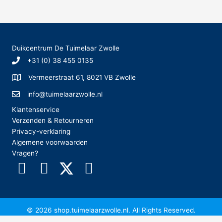
k
e
n
Duikcentrum De Tuimelaar Zwolle
n
+31 (0) 38 455 0135
a
Vermeerstraat 61, 8021 VB Zwolle
a
r
info@tuimelaarzwolle.nl
:
Klantenservice
Verzenden & Retourneren
Privacy-verklaring
Algemene voorwaarden
Vragen?
© 2026 shop.tuimelaarzwolle.nl. All Rights Reserved.