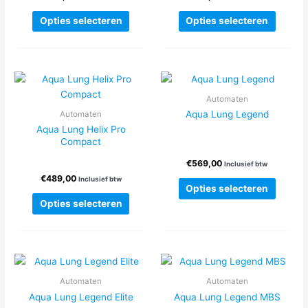
Dit
Dit
Opties selecteren
Opties selecteren
product
produc
heeft
heeft
meerdere
meerde
variaties.
variatie
Deze
Deze
Automaten
optie
optie
Aqua Lung Legend
Automaten
kan
kan
Aqua Lung Helix Pro
gekozen
gekoze
Compact
worden
worden
€
569,00
op
op
Inclusief btw
€
489,00
de
de
Inclusief btw
Dit
Opties selecteren
productpagina
produc
Dit
produc
Opties selecteren
product
heeft
heeft
meerde
meerdere
variatie
variaties.
Deze
Deze
optie
Automaten
Automaten
optie
kan
Aqua Lung Legend Elite
Aqua Lung Legend MBS
kan
gekoze