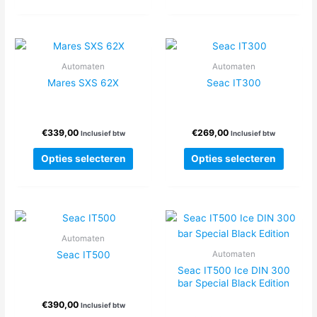
heeft
heeft
meerdere
meerde
variaties.
variatie
Deze
Deze
Automaten
Automaten
optie
optie
Mares SXS 62X
Seac IT300
kan
kan
gekozen
gekoze
worden
worden
€
339,00
€
269,00
op
op
Inclusief btw
Inclusief btw
de
de
Dit
Dit
Opties selecteren
Opties selecteren
productpagina
produc
product
produc
heeft
heeft
meerdere
meerde
variaties.
variatie
Deze
Deze
Automaten
optie
optie
Seac IT500
Automaten
kan
kan
Seac IT500 Ice DIN 300
gekozen
gekoze
bar Special Black Edition
worden
worden
€
390,00
op
op
Inclusief btw