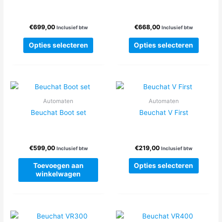
gekozen
worden
worden
op
€
699,00
€
668,00
op
de
Inclusief btw
Inclusief btw
de
produc
Dit
Dit
Opties selecteren
Opties selecteren
productpagina
product
produc
heeft
heeft
meerdere
meerde
variaties.
variatie
Deze
Deze
Automaten
Automaten
optie
optie
Beuchat Boot set
Beuchat V First
kan
kan
gekozen
gekoze
worden
worden
€
599,00
€
219,00
op
op
Inclusief btw
Inclusief btw
de
de
Dit
Toevoegen aan
Opties selecteren
productpagina
produc
produc
winkelwagen
heeft
meerde
variatie
Deze