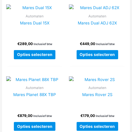
variaties.
variatie
Deze
Deze
Automaten
Automaten
optie
optie
Mares Dual 15X
Mares Dual ADJ 62X
kan
kan
gekozen
gekoze
worden
worden
€
289,00
€
449,00
op
op
Inclusief btw
Inclusief btw
de
de
Dit
Dit
Opties selecteren
Opties selecteren
productpagina
produc
product
produc
heeft
heeft
meerdere
meerde
variaties.
variatie
Deze
Deze
Automaten
Automaten
optie
optie
Mares Planet 88X TBP
Mares Rover 2S
kan
kan
gekozen
gekoze
worden
worden
€
879,00
€
179,00
op
op
Inclusief btw
Inclusief btw
de
de
Dit
Dit
Opties selecteren
Opties selecteren
productpagina
produc
product
produc