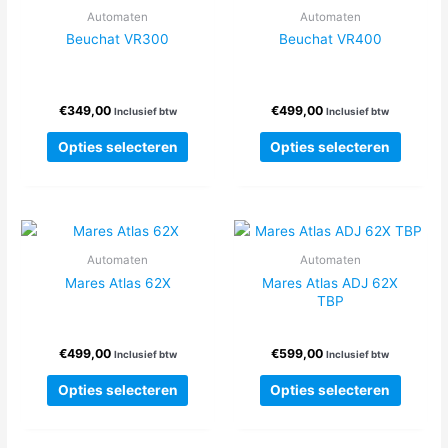
optie
Automaten
Automaten
kan
Beuchat VR300
Beuchat VR400
gekoze
worden
op
€
349,00
€
499,00
Inclusief btw
Inclusief btw
de
Dit
Dit
produc
Opties selecteren
Opties selecteren
product
produc
heeft
heeft
meerdere
meerde
variaties.
variatie
Deze
Deze
Automaten
Automaten
optie
optie
Mares Atlas 62X
Mares Atlas ADJ 62X
kan
kan
TBP
gekozen
gekoze
worden
worden
€
499,00
€
599,00
op
op
Inclusief btw
Inclusief btw
de
de
Dit
Dit
Opties selecteren
Opties selecteren
productpagina
produc
product
produc
heeft
heeft
meerdere
meerde