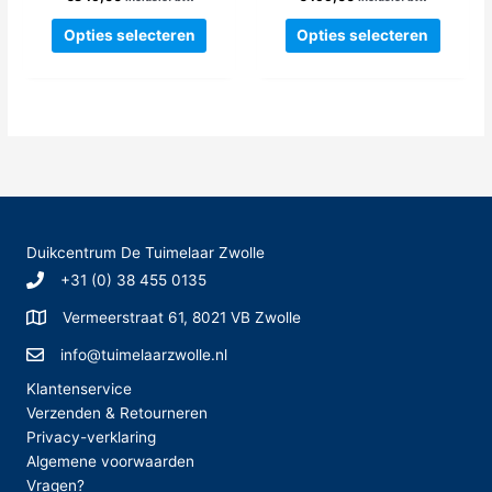
de
de
Dit
Dit
Opties selecteren
Opties selecteren
productpagina
produc
product
produc
heeft
heeft
meerdere
meerde
variaties.
variatie
Deze
Deze
optie
optie
kan
kan
gekozen
gekoze
worden
worden
Duikcentrum De Tuimelaar Zwolle
op
op
+31 (0) 38 455 0135
de
de
productpagina
produc
Vermeerstraat 61, 8021 VB Zwolle
info@tuimelaarzwolle.nl
Klantenservice
Verzenden & Retourneren
Privacy-verklaring
Algemene voorwaarden
Vragen?