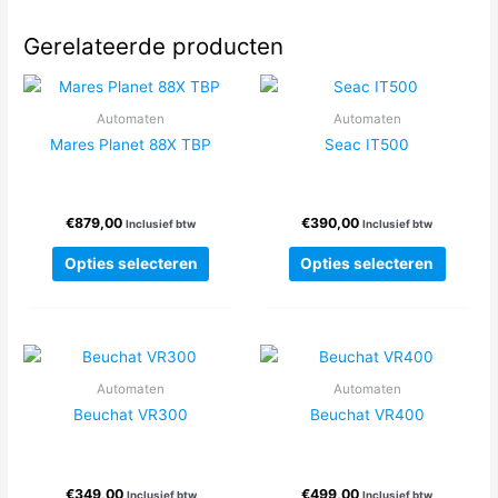
Gerelateerde producten
Automaten
Automaten
Mares Planet 88X TBP
Seac IT500
€
879,00
€
390,00
Inclusief btw
Inclusief btw
Dit
Dit
Opties selecteren
Opties selecteren
product
produc
heeft
heeft
meerdere
meerde
variaties.
variatie
Deze
Deze
Automaten
Automaten
optie
optie
Beuchat VR300
Beuchat VR400
kan
kan
gekozen
gekoze
worden
worden
€
349,00
€
499,00
op
op
Inclusief btw
Inclusief btw