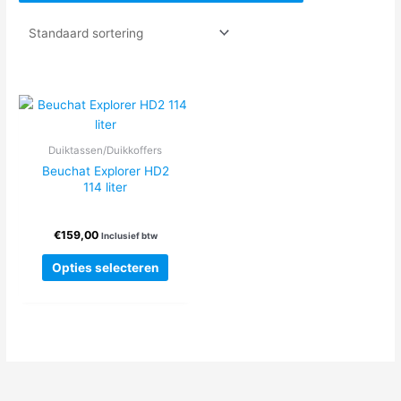
Duiktassen/Duikkoffers
Beuchat Explorer HD2
114 liter
€
159,00
Inclusief btw
Dit
Opties selecteren
product
heeft
meerdere
variaties.
Deze
optie
kan