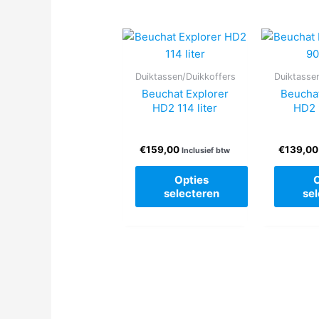
Duiktassen/Duikkoffers
Duiktasse
Beuchat Explorer
Beuchat
HD2 114 liter
HD2 9
€
159,00
€
139,00
Inclusief btw
Opties
selecteren
se
Dit
product
heeft
meerdere
variaties.
Deze