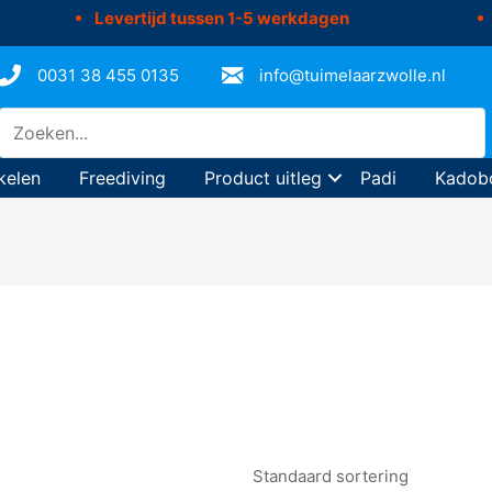
Levertijd tussen 1-5 werkdagen
0031 38 455 0135
info@tuimelaarzwolle.nl
kelen
Freediving
Product uitleg
Padi
Kadob