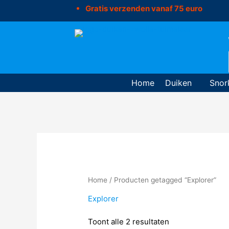
Ga
Gratis verzenden vanaf 75 euro
naar
de
inhoud
Home
Duiken
Snor
Home
/ Producten getagged “Explorer”
Explorer
Toont alle 2 resultaten