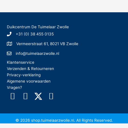
k
e
n
Duikcentrum De Tuimelaar Zwolle
n
+31 (0) 38 455 0135
a
Vermeerstraat 61, 8021 VB Zwolle
a
r
info@tuimelaarzwolle.nl
:
Klantenservice
Verzenden & Retourneren
Privacy-verklaring
Algemene voorwaarden
Vragen?
© 2026 shop.tuimelaarzwolle.nl. All Rights Reserved.