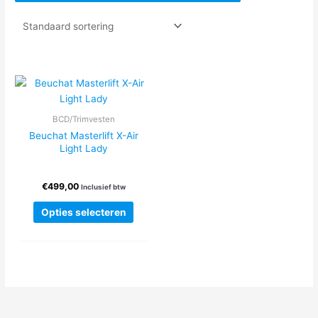
BCD/Trimvesten
Beuchat Masterlift X-Air
Light Lady
€
499,00
Inclusief btw
Dit
Opties selecteren
product
heeft
meerdere
variaties.
Deze
optie
kan