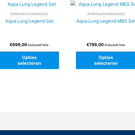
Ademautomatensets
Ademautomatensets
Aqua Lung Legend Set
Aqua Lung Legend MBS Se
€
699,00
€
799,00
Inclusief btw
Inclusief btw
Dit
Opties
Opties
product
selecteren
selecteren
heeft
re
meerdere
.
variaties.
Deze
optie
kan
n
gekozen
worden
op
de