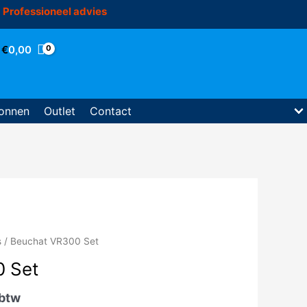
Professioneel advies
€
0,00
onnen
Outlet
Contact
s
/ Beuchat VR300 Set
 Set
 btw