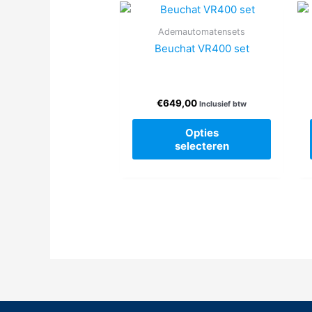
Ademautomatensets
Beuchat VR400 set
€
649,00
Inclusief btw
Dit
Opties
product
selecteren
heeft
meerde
variaties
Deze
optie
kan
gekoze
worden
op
de