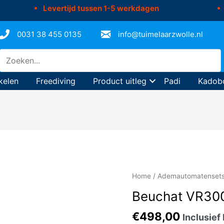
Levertijd tussen 1-5 werkdagen
0031 38 455 0135
info@tuimelaarzwolle.nl
kelen
Freediving
Product uitleg
Padi
Kadob
Home
/
Ademautomatenset
Beuchat VR300
€
498,00
Inclusief