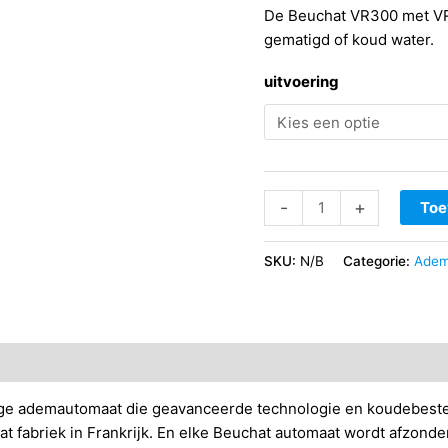
De Beuchat VR300 met VR
gematigd of koud water.
uitvoering
Beuchat
-
+
Toe
VR300
Set
SKU:
N/B
Categorie:
Adem
aantal
ge ademautomaat die geavanceerde technologie en koudebeste
at fabriek in Frankrijk. En elke Beuchat automaat wordt afzonde