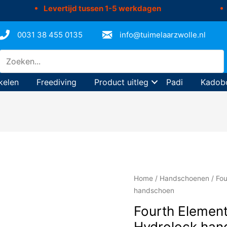
Levertijd tussen 1-5 werkdagen
0031 38 455 0135
info@tuimelaarzwolle.nl
kelen
Freediving
Product uitleg
Padi
Kadob
Home
/
Handschoenen
/ Fo
handschoen
Fourth Elemen
Hydrolock han