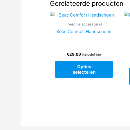
Gerelateerde producten
Freedive accessoires
Seac Comfort Handschoen
€
29,00
Inclusief btw
Dit
Opties
product
selecteren
heeft
meerde
variaties
Deze
optie
kan
gekoze
worden