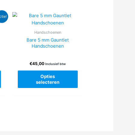
ctie!
Handschoenen
Bare 5 mm Gauntlet
Handschoenen
€
45,00
Inclusief btw
Dit
Dit
Opties
product
product
selecteren
heeft
heeft
meerdere
meerdere
variaties.
variaties.
Deze
Deze
optie
optie
kan
kan
gekozen
gekozen