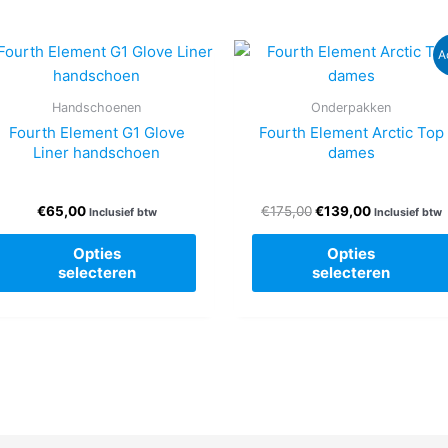
A
Handschoenen
Onderpakken
Fourth Element G1 Glove
Fourth Element Arctic Top
Liner handschoen
dames
Oorspronkelijke
Huidige
€
65,00
€
175,00
€
139,00
Inclusief btw
Inclusief btw
prijs
prijs
Dit
was:
is:
Opties
Opties
product
€175,00.
€139,00.
selecteren
selecteren
re
heeft
.
meerdere
variaties.
Deze
optie
n
kan
gekozen