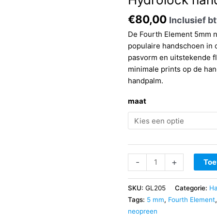
€
80,00
Inclusief b
De Fourth Element 5mm n
populaire handschoen in 
pasvorm en uitstekende fle
minimale prints op de han
handpalm.
maat
Fourth
-
+
Toe
Element
5
SKU:
GL205
Categorie:
H
mm
Tags:
5 mm
,
Fourth Element
neopreen
neopreen
Hydrolock