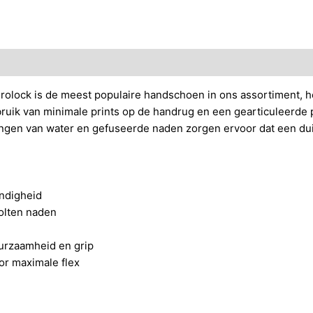
handschoen
aantal
lock is de meest populaire handschoen in ons assortiment, h
 gebruik van minimale prints op de handrug en een gearticuleerd
ringen van water en gefuseerde naden zorgen ervoor dat een du
ndigheid
olten naden
urzaamheid en grip
or maximale flex