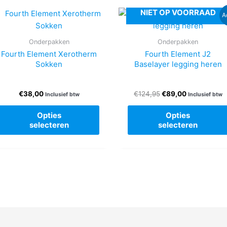
NIET OP VOORRAAD
A
Onderpakken
Onderpakken
Fourth Element Xerotherm
Fourth Element J2
Sokken
Baselayer legging heren
Oorspronkelijke
Huidige
€
38,00
€
124,95
€
89,00
Inclusief btw
Inclusief btw
prijs
prijs
Dit
was:
is:
Opties
Opties
product
€124,95.
€89,00.
selecteren
selecteren
heeft
re
meerdere
.
variaties.
Deze
optie
kan
n
gekozen
worden