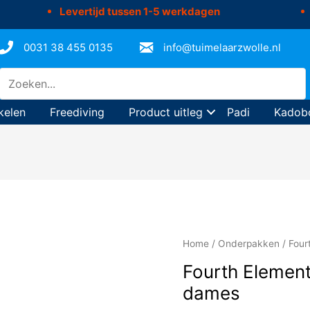
Levertijd tussen 1-5 werkdagen
0031 38 455 0135
info@tuimelaarzwolle.nl
kelen
Freediving
Product uitleg
Padi
Kadob
Home
/
Onderpakken
/ Four
Fourth Element
dames