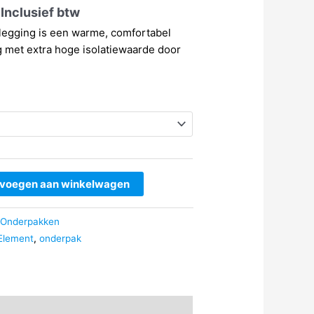
kelijke
Huidige
Inclusief btw
prijs
 legging is een warme, comfortabel
is:
 met extra hoge isolatiewaarde door
€139,00.
voegen aan winkelwagen
Onderpakken
Element
,
onderpak