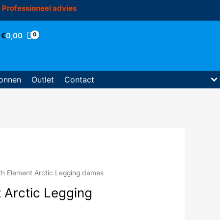
Professioneel advies
€
0,00
onnen
Outlet
Contact
th Element Arctic Legging dames
 Arctic Legging