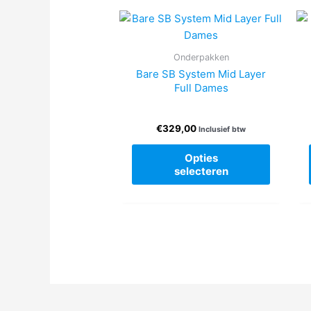
Onderpakken
Bare SB System Mid Layer
Full Dames
€
329,00
Inclusief btw
Dit
Opties
product
selecteren
heeft
meerde
variaties
Deze
optie
kan
gekoze
worden