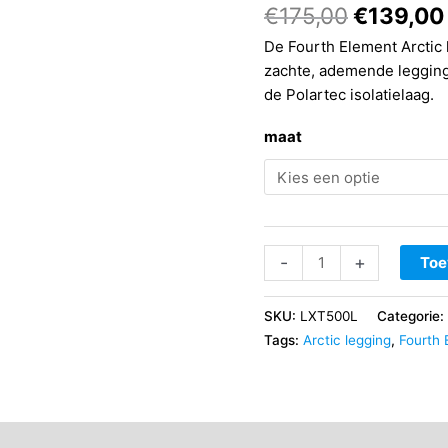
Oorspron
€
175,00
€
139,00
prijs
De Fourth Element Arctic
was:
zachte, ademende legging
€175,00.
de Polartec isolatielaag.
maat
Fourth
-
+
Toe
Element
Arctic
SKU:
LXT500L
Categorie:
Legging
Tags:
Arctic legging
,
Fourth 
dames
aantal