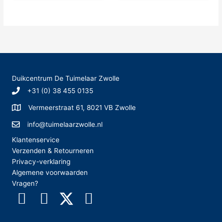
meerde
variaties.
variatie
Deze
Deze
optie
optie
kan
kan
gekozen
gekoze
worden
worden
op
Duikcentrum De Tuimelaar Zwolle
op
de
+31 (0) 38 455 0135
de
productpagina
produc
Vermeerstraat 61, 8021 VB Zwolle
info@tuimelaarzwolle.nl
Klantenservice
Verzenden & Retourneren
Privacy-verklaring
Algemene voorwaarden
Vragen?