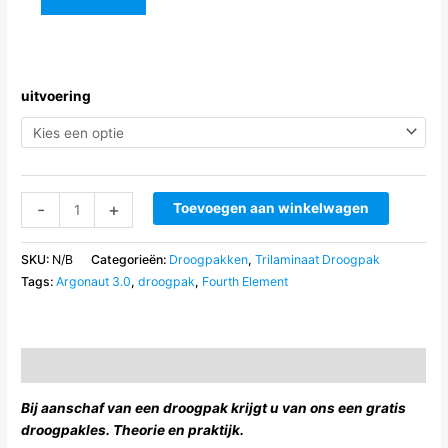
uitvoering
Fourth
-
+
Toevoegen aan winkelwagen
Element
Argonaut
SKU:
N/B
Categorieën:
Droogpakken
,
Trilaminaat Droogpak
3.0
Tags:
Argonaut 3.0
,
droogpak
,
Fourth Element
droogpak
aantal
Beschrijving
Bij aanschaf van een droogpak krijgt u van ons een gratis
droogpakles. Theorie en praktijk.