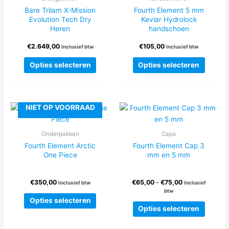
Bare Trilam X-Mission
Fourth Element 5 mm
Evolution Tech Dry
Kevlar Hydrolock
Heren
handschoen
€
2.649,00
€
105,00
Inclusief btw
Inclusief btw
Dit
Dit
Opties selecteren
Opties selecteren
product
produc
heeft
heeft
meerdere
meerde
variaties.
variatie
NIET OP VOORRAAD
Deze
Deze
optie
optie
Onderpakken
Caps
kan
kan
Fourth Element Arctic
Fourth Element Cap 3
gekozen
gekoze
One Piece
mm en 5 mm
worden
worden
op
op
Prijsklasse:
€
350,00
€
65,00
-
€
75,00
de
de
Inclusief btw
Inclusief
€65,00
btw
productpagina
produc
Dit
tot
Opties selecteren
Dit
product
€75,00
Opties selecteren
produc
heeft
heeft
meerdere