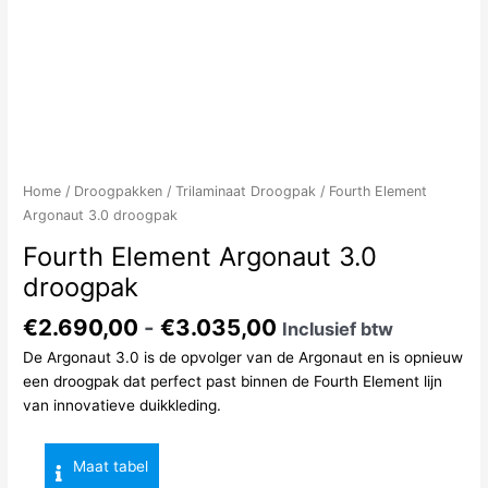
Home
/
Droogpakken
/
Trilaminaat Droogpak
/ Fourth Element
Argonaut 3.0 droogpak
Fourth Element Argonaut 3.0
droogpak
Prijsklasse:
€
2.690,00
-
€
3.035,00
Inclusief btw
€2.690,00
De Argonaut 3.0 is de opvolger van de Argonaut en is opnieuw
tot
een droogpak dat perfect past binnen de Fourth Element lijn
€3.035,00
van innovatieve duikkleding.
Maat tabel