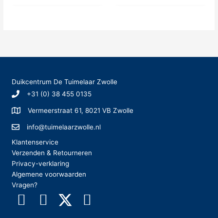
heeft
meerde
meerdere
variatie
variaties.
Deze
Deze
optie
optie
kan
kan
gekoze
gekozen
worden
worden
op
Duikcentrum De Tuimelaar Zwolle
op
de
+31 (0) 38 455 0135
de
produc
productpagina
Vermeerstraat 61, 8021 VB Zwolle
info@tuimelaarzwolle.nl
Klantenservice
Verzenden & Retourneren
Privacy-verklaring
Algemene voorwaarden
Vragen?