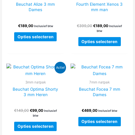
Beuchat Alize 3 mm
Fourth Element Xenos 3
Dames
mm man
Oorspronkelijke
Huidige
€
189,00
€
399,00
€
189,00
Inclusief btw
Inclusief
prijs
prijs
btw
Dit
was:
is:
Opties selecteren
Dit
product
€399,00.
€189,00.
Opties selecteren
produc
heeft
heeft
meerdere
meerde
variaties.
variatie
Deze
Actie!
Deze
optie
optie
kan
3mm natpak
7mm natpak
kan
gekozen
Beuchat Optima Shorty
Beuchat Focea 7 mm
gekoze
worden
3 mm Heren
Dames
worden
op
op
de
Oorspronkelijke
Huidige
€
149,00
€
99,00
€
469,00
de
Inclusief
Inclusief btw
productpagina
prijs
prijs
btw
produc
Dit
was:
is:
Opties selecteren
Dit
produc
€149,00.
€99,00.
Opties selecteren
product
heeft