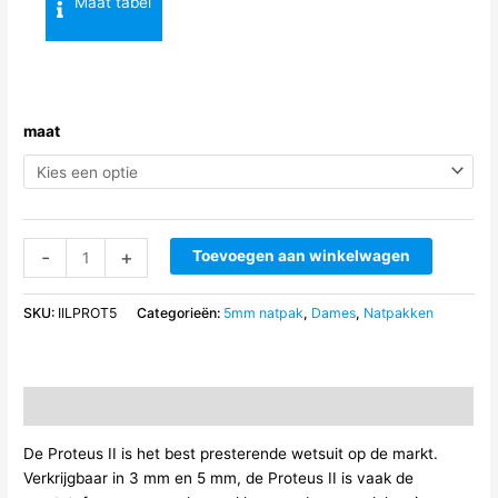
Maat tabel
maat
Fourth
-
+
Toevoegen aan winkelwagen
Element
Proteus
SKU:
IILPROT5
Categorieën:
5mm natpak
,
Dames
,
Natpakken
ll
5
mm
dames
Beschrijving
aantal
De Proteus II is het best presterende wetsuit op de markt.
Verkrijgbaar in 3 mm en 5 mm, de Proteus II is vaak de