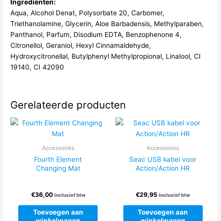
Ingrediënten:
Aqua, Alcohol Denat, Polysorbate 20, Carbomer,
Triethanolamine, Glycerin, Aloe Barbadensis, Methylparaben,
Panthanol, Parfum, Disodium EDTA, Benzophenone 4,
Citronellol, Geraniol, Hexyl Cinnamaldehyde,
Hydroxycitronellal, Butylphenyl Methylpropional, Linalool, CI
19140, CI 42090
Gerelateerde producten
Accessoires
Accessoires
Fourth Element
Seac USB kabel voor
Changing Mat
Action/Action HR
€
36,00
€
29,95
Inclusief btw
Inclusief btw
Toevoegen aan
Toevoegen aan
winkelwagen
winkelwagen