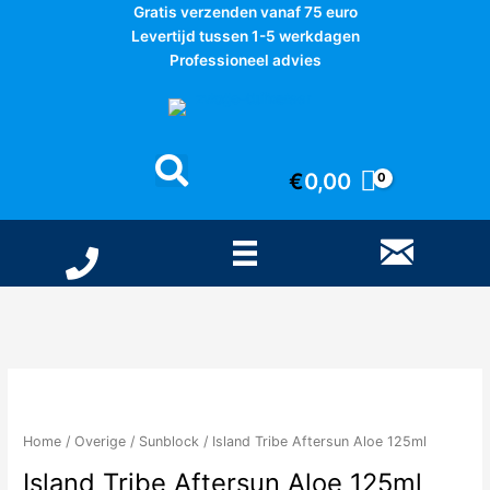
Ga
Gratis verzenden vanaf 75 euro
naar
Levertijd tussen 1-5 werkdagen
de
Professioneel advies
inhoud
€
0,00
Home
/
Overige
/
Sunblock
/ Island Tribe Aftersun Aloe 125ml
Island Tribe Aftersun Aloe 125ml