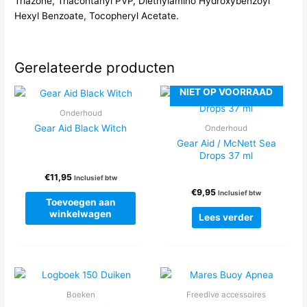
Triazone, Triacontanyl PVP, Diethylamino Hydroxybenzoyl
Hexyl Benzoate, Tocopheryl Acetate.
Gerelateerde producten
NIET OP VOORRAAD
Onderhoud
Gear Aid Black Witch
Onderhoud
Gear Aid / McNett Sea
Drops 37 ml
€
11,95
Inclusief btw
€
9,95
Inclusief btw
Toevoegen aan
winkelwagen
Lees verder
Boeken
Freedive accessoires