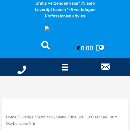
Ga
Gratis verzenden vanaf 75 euro
naar
Levertijd tussen 1-5 werkdagen
de
Professioneel advies
inhoud
€
0,00
Home
/
Overige
/
Sunblock
/ Island Tribe SPF 50 Clear Gel 100ml
Oxybenzone Vrij