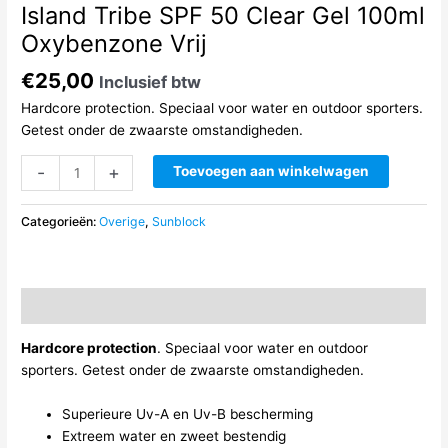
Island Tribe SPF 50 Clear Gel 100ml
Oxybenzone Vrij
€
25,00
Inclusief btw
Hardcore protection. Speciaal voor water en outdoor sporters.
Getest onder de zwaarste omstandigheden.
Island
-
+
Toevoegen aan winkelwagen
Tribe
SPF
Categorieën:
Overige
,
Sunblock
50
Clear
Gel
100ml
Beschrijving
Oxybenzone
Vrij
Hardcore protection
. Speciaal voor water en outdoor
aantal
sporters. Getest onder de zwaarste omstandigheden.
Superieure Uv-A en Uv-B bescherming
Extreem water en zweet bestendig