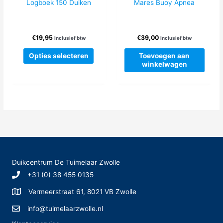
Logboek 150 Duiken
Mares Buoy Apnea
€
19,95
€
39,00
Inclusief btw
Inclusief btw
Dit
Opties selecteren
Toevoegen aan
product
winkelwagen
heeft
meerdere
variaties.
Deze
optie
kan
gekozen
worden
op
Duikcentrum De Tuimelaar Zwolle
de
+31 (0) 38 455 0135
productpagina
Vermeerstraat 61, 8021 VB Zwolle
info@tuimelaarzwolle.nl