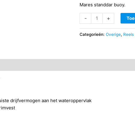
Mares standdar buoy.
Mares
-
+
Toe
Buoy
Standaard
Categorieën:
Overige
,
Reels
Inflatable
aantal
r
iste drijfvermogen aan het wateroppervlak
rimvest