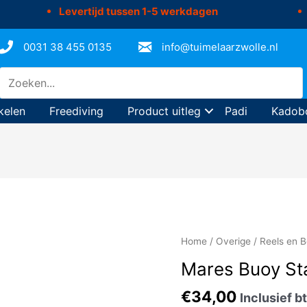
Levertijd tussen 1-5 werkdagen
0031 38 455 0135
info@tuimelaarzwolle.nl
kelen
Freediving
Product uitleg
Padi
Kadob
Home
/
Overige
/
Reels en B
Mares Buoy Sta
€
34,00
Inclusief b