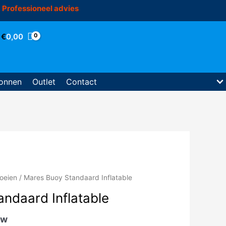
Professioneel advies
€
0,00
onnen
Outlet
Contact
oeien
/ Mares Buoy Standaard Inflatable
ndaard Inflatable
tw