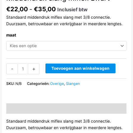
Prijsklasse:
€
22,00
-
€
35,00
Inclusief btw
€22,00
Standaard middendruk miflex slang met 3/8 connectie.
tot
Duurzaam, betrouwbaar en verkrijgbaar in meerdere lengtes.
€35,00
maat
Middendruk
-
+
Toevoegen aan winkelwagen
slang
miflex
SKU:
N/B
Categorieën:
Overige
,
Slangen
zwart
aantal
Beschrijving
Standaard middendruk miflex slang met 3/8 connectie.
Duurzaam, betrouwbaar en verkrijgbaar in meerdere lengtes.