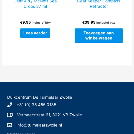
Gear Aid / McNett Sea
Gear Keeper Compass
Drops 37 ml
Retractor
€
9,95
€
39,95
Inclusief btw
Inclusief btw
Lees verder
Toevoegen aan
winkelwagen
Duikcentrum De Tuimelaar Zwolle
+31 (0) 38 455 0135
Vermeerstraat 61, 8021 VB Zwolle
info@tuimelaarzwolle.nl