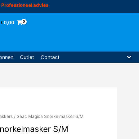
Professioneel advies
€
0,00
onnen
Outlet
Contact
askers
/ Seac Magica Snorkelmasker S/M
norkelmasker S/M