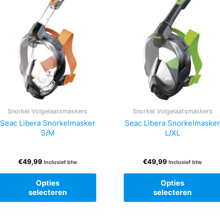
Snorkel Volgelaatsmaskers
Snorkel Volgelaatsmaskers
Seac Libera Snorkelmasker
Seac Libera Snorkelmaske
S/M
L/XL
€
49,99
€
49,99
Inclusief btw
Inclusief btw
Dit
Opties
Opties
product
selecteren
selecteren
heeft
re
meerdere