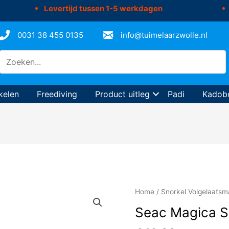
Levertijd tussen 1-5 werkdagen
0031 38 455 0135
info@tuimelaarzwolle.nl
kelen
Freediving
Product uitleg
Padi
Kadob
Home
/
Snorkel Volgelaatsm
Seac Magica S