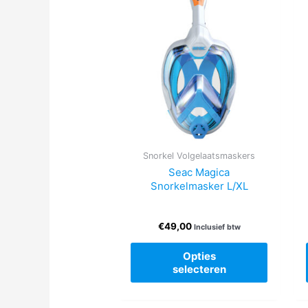
Snorkel Volgelaatsmaskers
Seac Magica
Snorkelmasker L/XL
€
49,00
Inclusief btw
Dit
Opties
product
selecteren
heeft
meerde