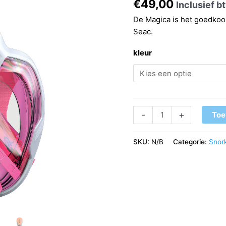
€
49,00
Inclusief b
De Magica is het goedkoo
Seac.
kleur
Seac
-
+
Toe
Magica
Snorkelmasker
SKU:
N/B
Categorie:
Snor
S/M
aantal