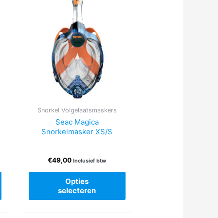
Snorkel Volgelaatsmaskers
r
Seac Magica
Snorkelmasker XS/S
€
49,00
Inclusief btw
Dit
Dit
Opties
product
product
selecteren
heeft
heeft
meerdere
meerdere