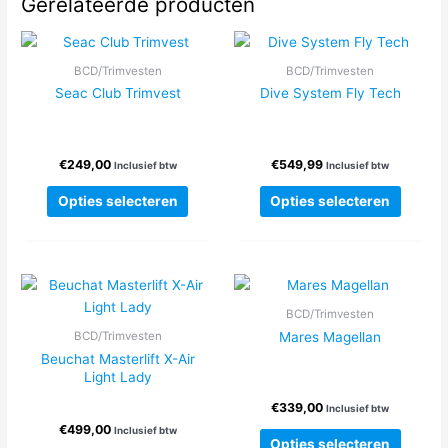
Gerelateerde producten
BCD/Trimvesten
BCD/Trimvesten
Seac Club Trimvest
Dive System Fly Tech
€
249,00
€
549,99
Inclusief btw
Inclusief btw
Dit
Dit
Opties selecteren
Opties selecteren
product
produc
heeft
heeft
meerdere
meerde
variaties.
variatie
Deze
Deze
BCD/Trimvesten
optie
optie
Mares Magellan
BCD/Trimvesten
kan
kan
Beuchat Masterlift X-Air
gekozen
gekoze
Light Lady
worden
worden
€
339,00
op
op
Inclusief btw
€
499,00
de
de
Inclusief btw
Dit
Opties selecteren