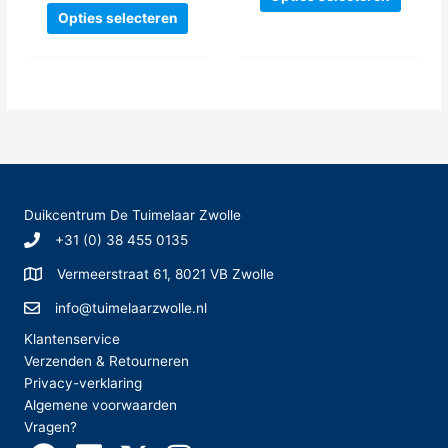
productpagina
produc
Dit
produc
Opties selecteren
product
heeft
heeft
meerde
meerdere
variatie
variaties.
Deze
Deze
optie
optie
kan
kan
gekoze
gekozen
worden
worden
op
Duikcentrum De Tuimelaar Zwolle
op
de
+31 (0) 38 455 0135
de
produc
productpagina
Vermeerstraat 61, 8021 VB Zwolle
info@tuimelaarzwolle.nl
Klantenservice
Verzenden & Retourneren
Privacy-verklaring
Algemene voorwaarden
Vragen?