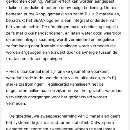
gevlochten coating. Venturi-effect kan worden aangepast
(duiken / preduiken) met een eenvoudige bediening. De ruim
bemeten purge-knop, gemaakt van zacht PU in 2 materialen,
benadrukt het SEAC-logo en is een integraal onderdeel van
het voorste schild. De afmetingen maken bediening mogelijk,
zelfs met dikke handschoenen, en laten water door, waardoor
de ademhalingsinspanning wordt verminderd en mogelijke
zelfontlading door frontale stromingen wordt vermeden die
worden afgebogen en verzwakt door de synergie tussen de
frontale en laterale openingen
– Het uitlaatkanaal met zijn unieke geometrie voorkomt
waterinfiltratie in de tweede trap via de uitlaatklep, zelfs bij
sterke zijstromingen. Tegelijkertijd kanaliseert het de
uitgestoten bellen naar de zijkanten van het gezicht, waardoor
vervelende doorgangen voor het gezichtsveld worden
vermeden.
– De gloednieuwe zweepbescherming van 2 materialen geeft
het systeem de juiste structuur en stabiliteit. Ontworpen in
diameter en lengte om zweepvernauwingen te voorkomen,