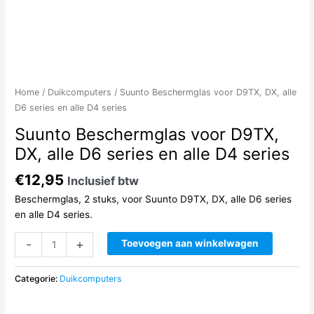
Home
/
Duikcomputers
/ Suunto Beschermglas voor D9TX, DX, alle
D6 series en alle D4 series
Suunto Beschermglas voor D9TX,
DX, alle D6 series en alle D4 series
€
12,95
Inclusief btw
Beschermglas, 2 stuks, voor Suunto D9TX, DX, alle D6 series
en alle D4 series.
Suunto
-
+
Toevoegen aan winkelwagen
Beschermglas
voor
Categorie:
Duikcomputers
D9TX,
DX,