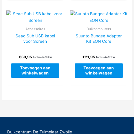
variatie
Deze
optie
kan
Accessoires
Duikcomputers
gekoze
Seac Sub USB kabel
Suunto Bungee Adapter
worden
voor Screen
Kit EON Core
op
de
produc
€
39,95
€
21,95
Inclusief btw
Inclusief btw
Toevoegen aan
Toevoegen aan
winkelwagen
winkelwagen
Duikcentrum De Tuimelaar Zwolle