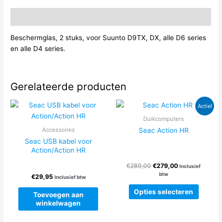
alle
D6
Beschrijving
series
en
Beschermglas, 2 stuks, voor Suunto D9TX, DX, alle D6 series
alle
en alle D4 series.
D4
series
aantal
Gerelateerde producten
Actie!
Duikcomputers
Seac Action HR
Accessoires
Seac USB kabel voor
Action/Action HR
Oorspronkelijke
Huidige
€
289,00
€
279,00
Inclusief
prijs
prijs
btw
€
29,95
Inclusief btw
was:
is:
Dit
€289,00.
€279,00.
Opties selecteren
Toevoegen aan
produc
winkelwagen
heeft
meerde