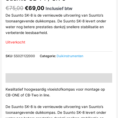
Oorspronkelijke
Huidige
€
75,00
€
69,00
Inclusief btw
prijs
prijs
De Suunto SK-8 is de vernieuwde uitvoering van Suunto’s
was:
is:
toonaangevende duikkompas. De Suunto SK-8 levert onder
€75,00.
€69,00.
water nog betere prestaties dankzij snellere stabilisatie en
verbeterde leesbaarheid.
Uitverkocht
SKU:
SS021122000
Categorie:
Duikinstrumenten
Beschrijving
Kwalitatief hoogwaardig vloeistofkompas voor montage op
CB-ONE of CB-Two in line.
De Suunto SK-8 is de vernieuwde uitvoering van Suunto’s
toonaangevende duikkompas. De Suunto SK-8 levert onder