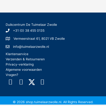
Deze
optie
optie
kan
kan
gekoze
gekozen
worden
worden
op
Duikcentrum De Tuimelaar Zwolle
op
de
+31 (0) 38 455 0135
de
produc
productpagina
Vermeerstraat 61, 8021 VB Zwolle
info@tuimelaarzwolle.nl
Klantenservice
Verzenden & Retourneren
Privacy-verklaring
Algemene voorwaarden
Vragen?
© 2026 shop.tuimelaarzwolle.nl. All Rights Reserved.