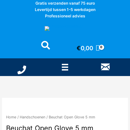
Ga
Gratis verzenden vanaf 75 euro
naar
Levertijd tussen 1-5 werkdagen
de
Professioneel advies
inhoud
€
0,00
Home
/
Handschoenen
/ Beuchat Open Glove 5 mm
Beuchat Open Glove 5 mm