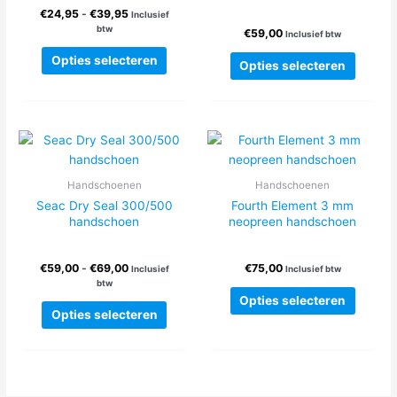
Prijsklasse:
€
24,95
-
€
39,95
Inclusief
€24,95
btw
€
59,00
Inclusief btw
tot
Dit
Dit
€39,95
Opties selecteren
Opties selecteren
product
produc
heeft
heeft
meerdere
meerde
variaties.
variatie
Deze
Deze
optie
optie
Handschoenen
Handschoenen
kan
kan
Seac Dry Seal 300/500
Fourth Element 3 mm
gekozen
gekoze
handschoen
neopreen handschoen
worden
worden
op
op
de
Prijsklasse:
€
59,00
-
€
69,00
€
75,00
de
Inclusief
Inclusief btw
€59,00
productpagina
btw
produc
Dit
tot
Opties selecteren
Dit
produc
€69,00
Opties selecteren
product
heeft
heeft
meerde
meerdere
variatie
variaties.
Deze