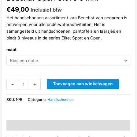
€
49,00
Inclusief btw
Het handschoenen assortiment van Beuchat van neopreen is
ontworpen voor alle onderwateractiviteiten.
Het is
samengesteld uit handschoenen, pantoffels en laarsjes en
biedt 3 niveaus in de series Elite, Sport en Open.
maat
Beuchat
-
+
Toevoegen aan winkelwagen
Open
Glove
SKU:
N/B
Categorie:
Handschoenen
5
mm
aantal
Beschrijving