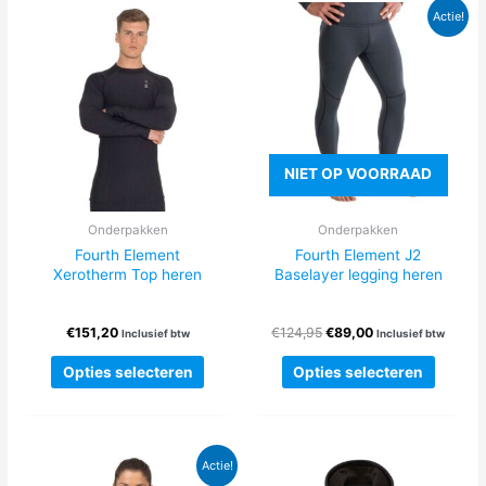
Actie!
NIET OP VOORRAAD
Onderpakken
Onderpakken
Fourth Element
Fourth Element J2
Xerotherm Top heren
Baselayer legging heren
Oorspronkelijke
Huidige
€
151,20
€
124,95
€
89,00
Inclusief btw
Inclusief btw
prijs
prijs
Dit
Dit
was:
is:
Opties selecteren
Opties selecteren
product
produc
€124,95.
€89,00.
heeft
heeft
meerdere
meerde
variaties.
variatie
Actie!
Deze
Deze