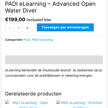
PADI eLearning – Advanced Open
Water Diver
€
199,00
Inclusief btw
PADI
-
+
Toevoegen aan winkelwagen
eLearning
-
Categorieën:
Padi
,
PADI eLearning
Advanced
Open
Water
Diver
Beschrijving
aantal
eLearning behandelt de thuisstudie lesstof. Je duikwinkel zal je
cursuskosten voor de praktijklessen in rekening brengen.
Gerelateerde producten